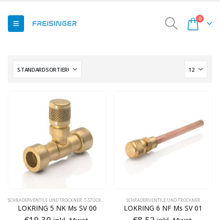
0
SCHRADERVENTILE UND TROCKNER
,
T-STÜCKE & KUPPLUNG MIT SCHRADERVENTIL
SCHRADERVENTILE UND TROCKNER
LOKRING 5 NK Ms SV 00
LOKRING 6 NF Ms SV 01
€
19,30
€
8,52
inkl. Mwst.
inkl. Mwst.