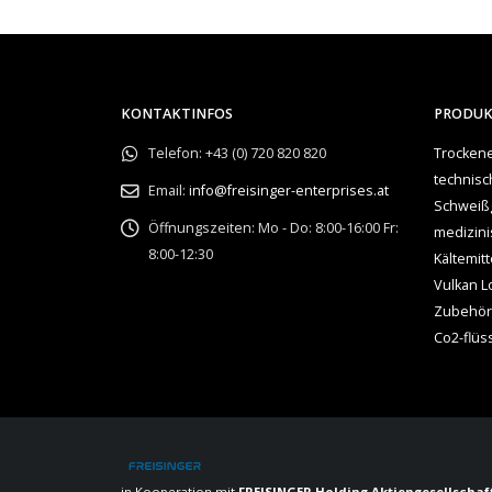
KONTAKTINFOS
PRODU
Telefon:
+43 (0) 720 820 820
Trockene
technis
Email:
info@freisinger-enterprises.at
Schweiß
Öffnungszeiten:
Mo - Do: 8:00-16:00 Fr:
medizin
8:00-12:30
Kältemitt
Vulkan L
Zubehör
Co2-flüs
in Kooperation mit
FREISINGER Holding Aktiengesellschaf