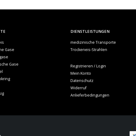
KTE
DIENSTLEISTUNGEN
is
medizinische Transporte
che Gase
Trockeneis-Strahlen
gase
ische Gase
Registrieren / Login
el
Mein Konto
okring
Datenschutz
Widerruf
sig
Anlieferbedingungen
t