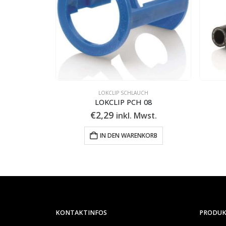
CH
LOKCLIP SCHLAUCH
08
LOKCLIP RH R134a R08
€
24,65
wst.
inkl. Mwst.
KORB
IN DEN WARENKORB
KONTAKTINFOS
PRODU