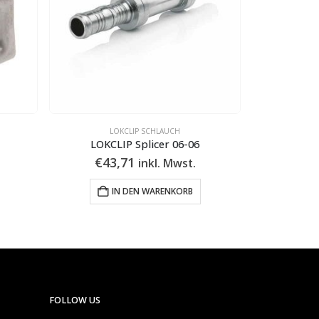
LOKCLIP SCHLAUCH
L
LOKCLIP Al NK16-10
L
€
23,38
€
1
inkl. Mwst.
IN DEN WARENKORB
FOLLOW US