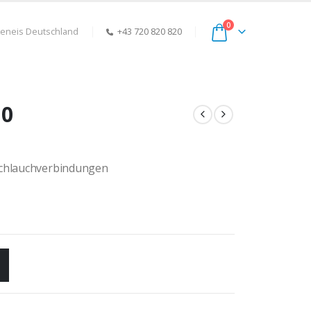
0
keneis Deutschland
+43 720 820 820
10
 Schlauchverbindungen