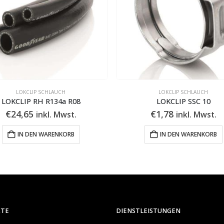
LOKCLIP SCHLAUCH
LOKCLIP SCHLAUCH
LOKCLIP SSC 10
LOKCLIP Splicer 06-06
€
1,78
€
43,71
inkl. Mwst.
inkl. Mwst.
IN DEN WARENKORB
IN DEN WARENKORB
KTE
DIENSTLEISTUNGEN