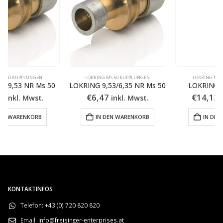
LOKRING MS 50 KUPPLUNGEN
LOKRING MS 50 KUPPLUNGEN
LOKRING 9,53/6,35 NR Ms 50
LOKRING 16 NK Ms 50
€
6,47
€
14,12
inkl. Mwst.
inkl. Mwst.
IN DEN WARENKORB
IN DEN WARENKORB
KONTAKTINFOS
Telefon:
+43 (0) 720 820 820
Email:
info@freisinger-enterprises.at