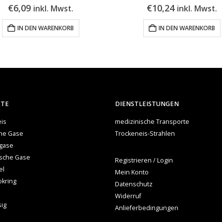
€
10,24
€
23,82
inkl. Mwst.
inkl. Mwst.
IN DEN WARENKORB
IN DEN WARENKORB
KTE
DIENSTLEISTUNGEN
is
medizinische Transporte
che Gase
Trockeneis-Strahlen
gase
ische Gase
Registrieren / Login
el
Mein Konto
okring
Datenschutz
Widerruf
sig
Anlieferbedingungen