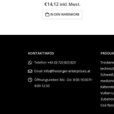
€
6,09
Mwst.
inkl. Mwst.
KORB
IN DEN WARENKORB
KONTAKTINFOS
PRODU
Telefon:
+43 (0) 720 820 820
Trockene
technis
Email:
info@freisinger-enterprises.at
Schweiß
Öffnungszeiten:
Mo - Do: 8:00-16:00 Fr:
medizin
8:00-12:30
Kältemitt
Vulkan L
Zubehör
Co2-flüs