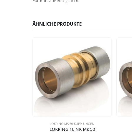
Für Rohraußen-? „: 5/16
ÄHNLICHE PRODUKTE
LUNGEN
LOKRING MS 50 KUPPLUNGEN
Ms 50
LOKRING 6,35 NK Ms 50