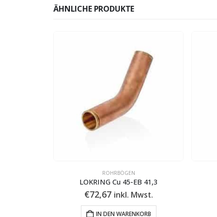
ÄHNLICHE PRODUKTE
ROHRBÖGEN
EB 16
LOKRING Cu 45-EB 41,3
€
72,67
Mwst.
inkl. Mwst.
KORB
IN DEN WARENKORB