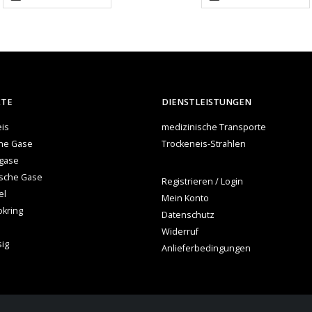
KTE
DIENSTLEISTUNGEN
is
medizinische Transporte
che Gase
Trockeneis-Strahlen
gase
ische Gase
Registrieren / Login
el
Mein Konto
okring
Datenschutz
Widerruf
sig
Anlieferbedingungen