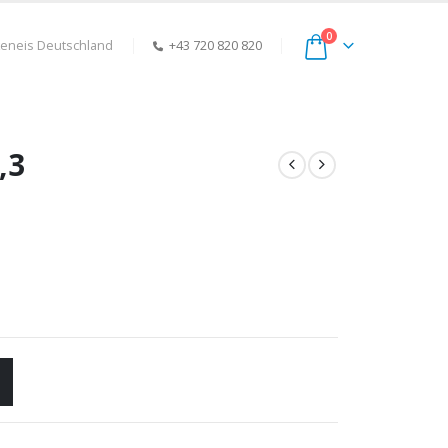
0
keneis Deutschland
+43 720 820 820
,3