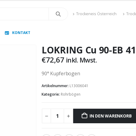
Trockeneis Österreich
Troc
KONTAKT
LOKRING Cu 90-EB 41
€
72,67
inkl. Mwst.
90° Kupferbogen
Artikelnummer:
L13006041
Kategorie:
Rohrbögen
IN DEN WARENKORB