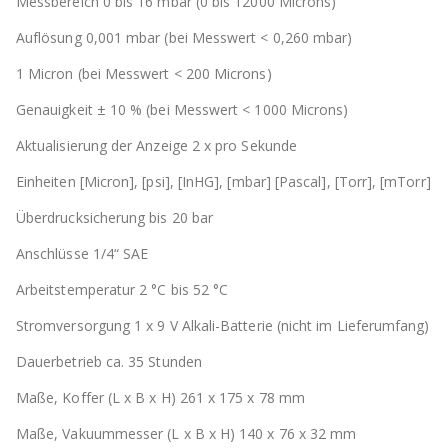
Messbereich 0 bis 16 mbar (0 bis 12000 Microns)
Auflösung 0,001 mbar (bei Messwert < 0,260 mbar)
1 Micron (bei Messwert < 200 Microns)
Genauigkeit ± 10 % (bei Messwert < 1000 Microns)
Aktualisierung der Anzeige 2 x pro Sekunde
Einheiten [Micron], [psi], [InHG], [mbar] [Pascal], [Torr], [mTorr]
Überdrucksicherung bis 20 bar
Anschlüsse 1/4“ SAE
Arbeitstemperatur 2 °C bis 52 °C
Stromversorgung 1 x 9 V Alkali-Batterie (nicht im Lieferumfang)
Dauerbetrieb ca. 35 Stunden
Maße, Koffer (L x B x H) 261 x 175 x 78 mm
Maße, Vakuummesser (L x B x H) 140 x 76 x 32 mm