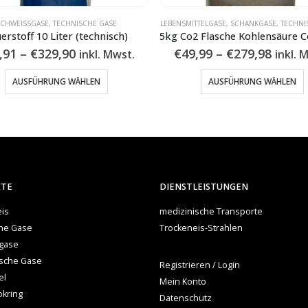
CHWEISSGASE
,
TECHNISCHE GASE
LEBENSMITTELGASE
,
SCHANKGASE
,
TECHNI
erstoff 10 Liter (technisch)
Preisspanne:
Preis
,91
–
€
329,90
€
49,99
–
€
279,98
inkl. Mwst.
inkl. 
€58,91
€49,9
Dieses Produkt weist mehrere Varianten auf. Die Optionen können auf der Produktseite gewählt werden
Dieses Produkt 
bis
bis
AUSFÜHRUNG WÄHLEN
AUSFÜHRUNG WÄHLEN
€329,90
€279,
KTE
DIENSTLEISTUNGEN
is
medizinische Transporte
che Gase
Trockeneis-Strahlen
gase
ische Gase
Registrieren / Login
el
Mein Konto
okring
Datenschutz