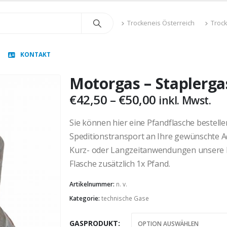
Trockeneis Österreich
Troc
KONTAKT
Motorgas – Staplerga
Preisspanne
€
42,50
–
€
50,00
inkl. Mwst.
€42,50
bis
Sie können hier eine Pfandflasche bestell
€50,00
Speditionstransport an Ihre gewünschte Ad
Kurz- oder Langzeitanwendungen unsere Fl
Flasche zusätzlich 1x Pfand.
Artikelnummer:
n. v.
Kategorie:
technische Gase
GASPRODUKT