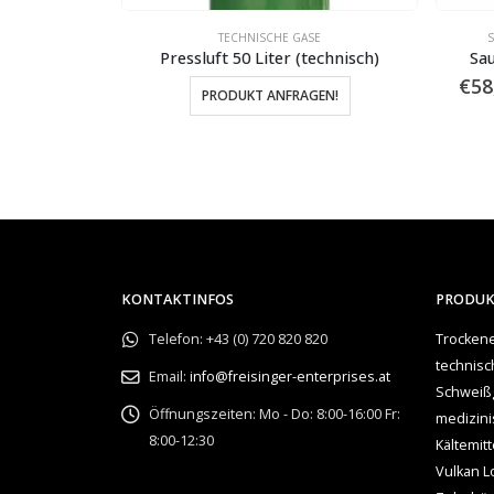
CHE GASE
TECHNISCHE GASE
S
technisch)
Pressluft 50 Liter (technisch)
Sau
reisspanne:
€
58
nkl. Mwst.
PRODUKT ANFRAGEN!
74,90
Dieses Produkt weist mehrere Varianten auf. Die Optionen können auf der Produktseite gewählt werden
is
HLEN
379,92
KONTAKTINFOS
PRODU
Telefon:
+43 (0) 720 820 820
Trockene
technis
Email:
info@freisinger-enterprises.at
Schweiß
Öffnungszeiten:
Mo - Do: 8:00-16:00 Fr:
medizin
8:00-12:30
Kältemitt
Vulkan L