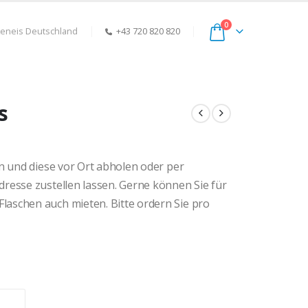
0
keneis Deutschland
+43 720 820 820
s
:
en und diese vor Ort abholen oder per
resse zustellen lassen. Gerne können Sie für
aschen auch mieten. Bitte ordern Sie pro