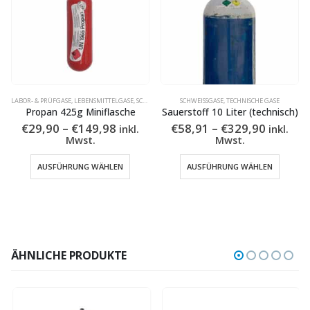
LABOR- & PRÜFGASE
,
LEBENSMITTELGASE
,
SCHWEISSGASE
,
SCHWEISSGASE
TECHNISCHE GASE
,
TECHNISCHE GASE
Propan 425g Miniflasche
Sauerstoff 10 Liter (technisch)
Preisspanne:
Preissp
€
29,90
–
€
149,98
€
58,91
–
€
329,90
inkl.
inkl.
€29,90
€58,91
Mwst.
Mwst.
bis
bis
Dieses Produkt weist mehrere Varianten auf. Die Optionen können auf der Produktseite gewählt werden
Dieses Produkt weist mehrere Varianten auf. Die Optionen können auf der Produktseite gewählt w
€149,98
€329,90
AUSFÜHRUNG WÄHLEN
AUSFÜHRUNG WÄHLEN
ÄHNLICHE PRODUKTE