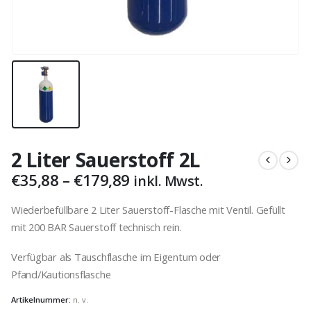
2 Liter Sauerstoff 2L
Preisspanne:
€
35,88
–
€
179,89
inkl. Mwst.
€35,88
bis
Wiederbefüllbare 2 Liter Sauerstoff-Flasche mit Ventil. Gefüllt
€179,89
mit 200 BAR Sauerstoff technisch rein.
Verfügbar als Tauschflasche im Eigentum oder
Pfand/Kautionsflasche
Artikelnummer:
n. v.