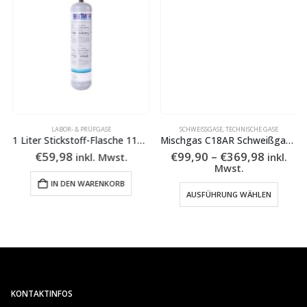
LABOR- & PRÜFGASE
SCHWEISSGASE
,
TECHNISCHE GASE
1 Liter Stickstoff-Flasche 110Bar
Mischgas C18AR Schweißgas 10 Liter
spanne:
Preissp
€
59,98
€
99,90
–
€
369,98
inkl. Mwst.
inkl.
0
€99,90
Mwst.
bis
nen auf der Produktseite gewählt werden
Dieses Produkt weist mehrere Varianten auf. Die Optionen können auf der Produktseite gewählt w
IN DEN WARENKORB
92
€369,98
AUSFÜHRUNG WÄHLEN
KONTAKTINFOS