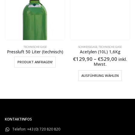
TECHNISCHE GASE
SCHWEISSGASE
,
TECHNISCHE GASE
Pressluft 50 Liter (technisch)
Acetylen (10L) 1,6Kg
spanne:
Preiss
€
129,90
–
€
529,00
inkl.
PRODUKT ANFRAGEN!
1
€129,9
Mwst.
bis
nen auf der Produktseite gewählt werden
Dieses Produkt weist mehrere Varianten auf. Die Optionen können auf der Produktseite gewählt w
90
€529,0
AUSFÜHRUNG WÄHLEN
KONTAKTINFOS
Telefon:
+43 (0) 720 820 820