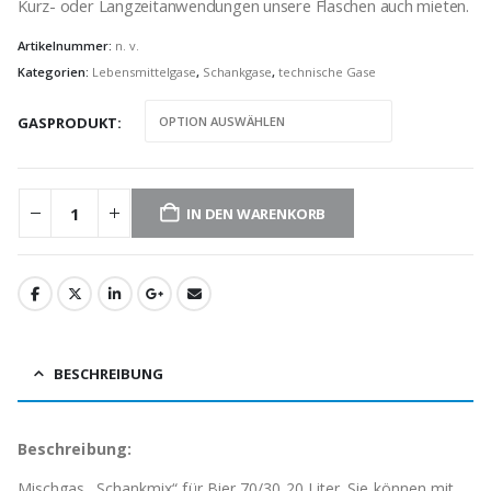
Kurz- oder Langzeitanwendungen unsere Flaschen auch mieten.
Artikelnummer:
n. v.
Kategorien:
Lebensmittelgase
,
Schankgase
,
technische Gase
GASPRODUKT
IN DEN WARENKORB
BESCHREIBUNG
Beschreibung:
Mischgas „Schankmix“ für Bier 70/30 20 Liter. Sie können mit