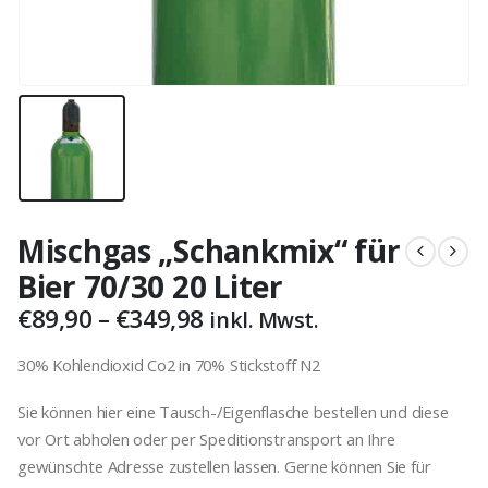
Mischgas „Schankmix“ für
Bier 70/30 20 Liter
Preisspanne:
€
89,90
–
€
349,98
inkl. Mwst.
€89,90
bis
30% Kohlendioxid Co2 in 70% Stickstoff N2
€349,98
Sie können hier eine Tausch-/Eigenflasche bestellen und diese
vor Ort abholen oder per Speditionstransport an Ihre
gewünschte Adresse zustellen lassen. Gerne können Sie für