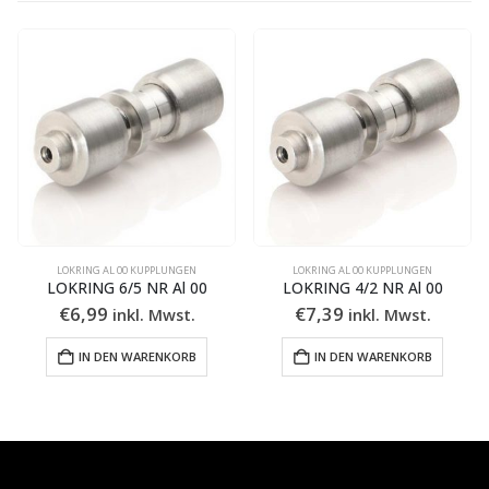
LOKRING AL 00 KUPPLUNGEN
LOKRING AL 00 KUPPLUNGEN
00
LOKRING 4/2 NR Al 00
LOKRING 8/7 NR Al 00
€
7,39
€
6,99
inkl. Mwst.
inkl. Mwst.
IN DEN WARENKORB
IN DEN WARENKORB