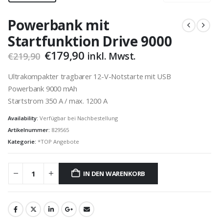
Powerbank mit
Startfunktion Drive 9000
Ursprünglicher
Aktueller
€
179,90
inkl. Mwst.
€
219,90
Preis
Preis
war:
ist:
Ultrakompakter tragbarer 12-V-Notstarte mit USB
€219,90
€179,90.
Powerbank 9000 mAh
Startstrom 350 A / max. 1200 A
Availability:
Verfügbar bei Nachbestellung
Artikelnummer:
829565
Kategorie:
*TOP Angebote
IN DEN WARENKORB