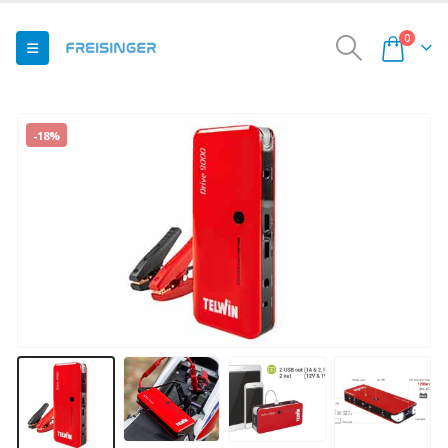
0
-18%