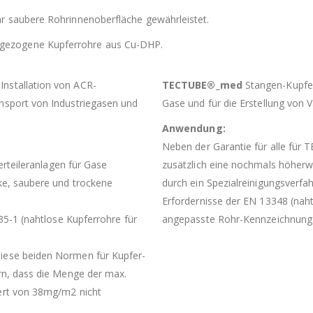
r saubere Rohrinnenoberfläche gewährleistet.
gezogene Kupferrohre aus Cu-DHP.
Installation von ACR-
TECTUBE®_med
Stangen-Kupferr
nsport von Industriegasen und
Gase und für die Erstellung von 
Anwendung:
Neben der Garantie für alle für
Verteileranlagen für Gase
zusätzlich eine nochmals höher
ke, saubere und trockene
durch ein Spezialreinigungsverfah
Erfordernisse der EN 13348 (nah
735-1 (nahtlose Kupferrohre für
angepasste Rohr-Kennzeichnung
iese beiden Normen für Kupfer-
rn, dass die Menge der max.
Wert von 38mg/m2 nicht