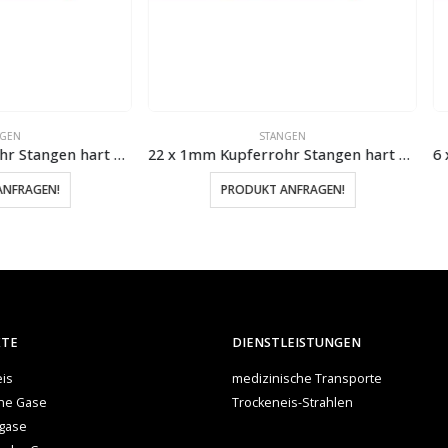
STANGEN
STANGEN
22 x 1mm Kupferrohr Stangen hart 5 Meter
PRODUKT ANFRAGEN!
PRODUKT ANFRAGEN!
KTE
DIENSTLEISTUNGEN
is
medizinische Transporte
che Gase
Trockeneis-Strahlen
gase