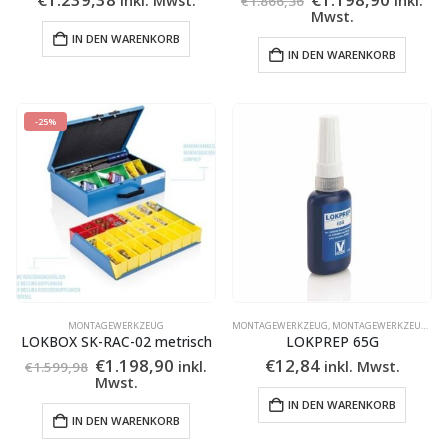
€
1.866,36
Preis
Preis
Mwst.
war:
ist:
IN DEN WARENKORB
€1.866,36
€1.198,
IN DEN WARENKORB
-25%
MONTAGEWERKZEUG
MONTAGEWERKZEUG
,
MONTAGEWERKZEUG
,
MO
LOKBOX SK-RAC-02 metrisch
LOKPREP 65G
Ursprünglicher
Aktueller
€
1.198,90
€
12,84
inkl.
inkl. Mwst.
€
1.599,98
Preis
Preis
Mwst.
war:
ist:
IN DEN WARENKORB
€1.599,98
€1.198,90.
IN DEN WARENKORB