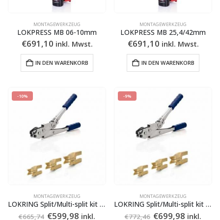
MONTAGEWERKZEUG
MONTAGEWERKZEUG
LOKPRESS MB 06-10mm
LOKPRESS MB 25,4/42mm
€
691,10
€
691,10
inkl. Mwst.
inkl. Mwst.
IN DEN WARENKORB
IN DEN WARENKORB
-10%
-9%
MONTAGEWERKZEUG
MONTAGEWERKZEUG
LOKRING Split/Multi-split kit MZ
LOKRING Split/Multi-split kit MZ-V
Ursprünglicher
Aktueller
Ursprünglicher
Aktuelle
€
599,98
€
699,98
inkl.
inkl.
€
665,74
€
772,46