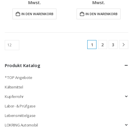
Preis
Preis
Preis
Preis
Mwst.
Mwst.
war:
ist:
war:
ist:
€665,74
€599,98.
€772,46
€699,98.
IN DEN WARENKORB
IN DEN WARENKORB
1
2
3
Produkt Katalog
*TOP Angebote
Kältemittel
Kupferrohr
Labor- & Prüfgase
Lebensmittelgase
LOKRING Automobil