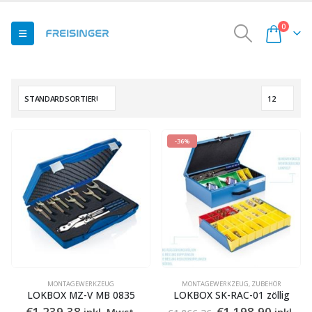
0
-36%
MONTAGEWERKZEUG
MONTAGEWERKZEUG
,
ZUBEHÖR
LOKBOX MZ-V MB 0835
LOKBOX SK-RAC-01 zöllig
Ursprünglicher
Aktuell
€
1.239,38
€
1.198,90
inkl. Mwst.
inkl.