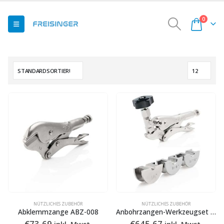
0
NÜTZLICHES ZUBEHÖR
NÜTZLICHES ZUBEHÖR
Abklemmzange ABZ-008
Anbohrzangen-Werkzeugset AZ-027K
€
73,69
€
645,67
inkl. Mwst.
inkl. Mwst.