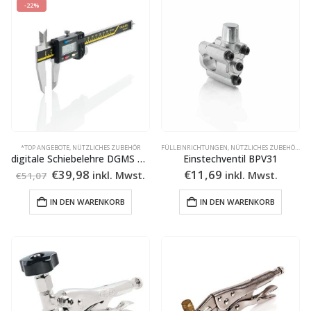
-22%
*TOP ANGEBOTE
,
NÜTZLICHES ZUBEHÖR
FÜLLEINRICHTUNGEN
,
NÜTZLICHES ZUBEHÖR
,
SC
digitale Schiebelehre DGMS 150
Einstechventil BPV31
Ursprünglicher
Aktueller
€
39,98
€
11,69
inkl. Mwst.
inkl. Mwst.
€
51,07
Preis
Preis
war:
ist:
IN DEN WARENKORB
IN DEN WARENKORB
€51,07
€39,98.