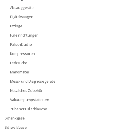
Absauggeräte
Digitalwaagen
Fittinge
Fülleinrichtungen
Füllschläuche
Kompressoren
Lecksuche
Manometer
Mess- und Diagnosegeräte
Nützliches Zubehör
Vakuumpumpstationen
Zubehör Füllschläuche
Schankgase
Schweißgase