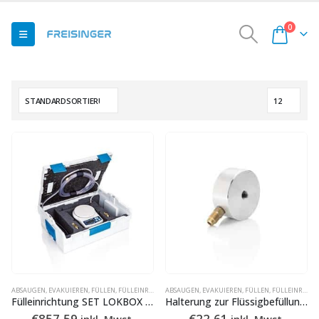
0
ABSAUGEN, EVAKUIEREN, FÜLLEN
,
FÜLLEINRICHTUNGEN
ABSAUGEN, EVAKUIEREN, FÜLLEN
,
FÜLLEINRICHTUNGEN
Fülleinrichtung SET LOKBOX FE
Halterung zur Flüssigbefüllung HFFB-1
€
857,59
€
22,61
inkl. Mwst.
inkl. Mwst.