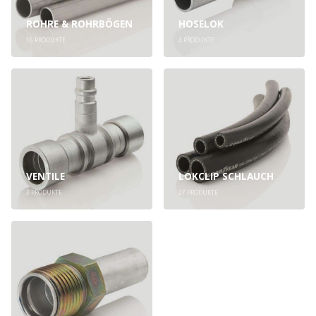
ROHRE & ROHRBÖGEN
HOSELOK
16
PRODUKTE
4
PRODUKTE
VENTILE
LOKCLIP SCHLAUCH
3
PRODUKTE
27
PRODUKTE