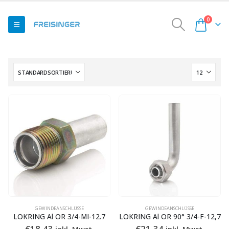
0
GEWINDEANSCHLÜSSE
GEWINDEANSCHLÜSSE
LOKRING Al OR 3/4-MI-12.7
LOKRING Al OR 90° 3/4-F-12,7
€
18,43
€
21,34
inkl. Mwst.
inkl. Mwst.