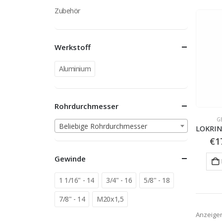
Zubehör
Werkstoff
Aluminium
Rohrdurchmesser
G
Beliebige Rohrdurchmesser
€
1
Gewinde
1 1/16" - 14
3/4" - 16
5/8" - 18
7/8" - 14
M20x1,5
Anzeige