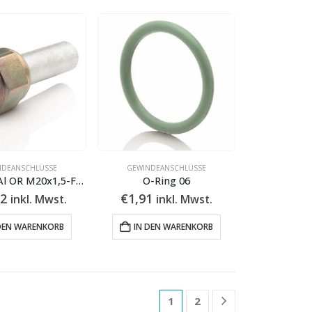
NDEANSCHLÜSSE
GEWINDEANSCHLÜSSE
LOKRING Al OR M20x1,5-F-12.7
O-Ring 06
12
€
1,91
inkl. Mwst.
inkl. Mwst.
DEN WARENKORB
IN DEN WARENKORB
1
2