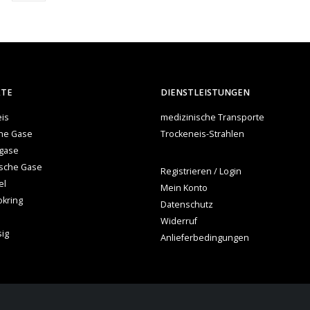
KTE
DIENSTLEISTUNGEN
is
medizinische Transporte
che Gase
Trockeneis-Strahlen
gase
ische Gase
Registrieren / Login
el
Mein Konto
okring
Datenschutz
Widerruf
sig
Anlieferbedingungen