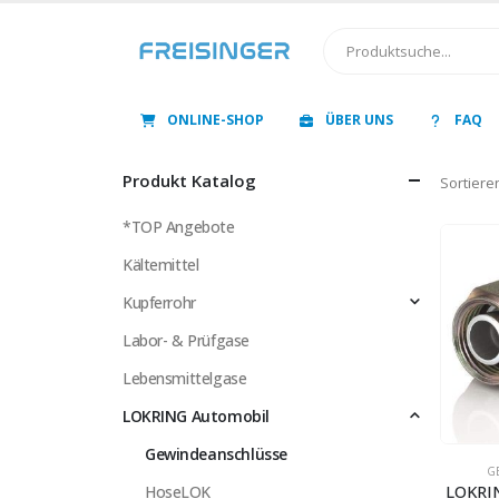
ONLINE-SHOP
ÜBER UNS
FAQ
Produkt Katalog
Sortiere
*TOP Angebote
Kältemittel
Kupferrohr
Labor- & Prüfgase
Lebensmittelgase
LOKRING Automobil
Gewindeanschlüsse
G
LOKRIN
HoseLOK