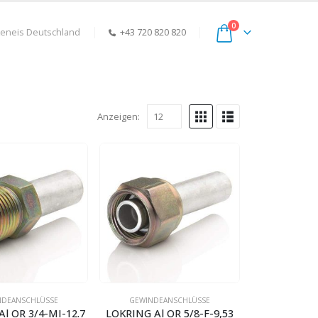
0
keneis Deutschland
+43 720 820 820
Anzeigen:
NDEANSCHLÜSSE
GEWINDEANSCHLÜSSE
l OR 3/4-MI-12.7
LOKRING Al OR 5/8-F-9,53