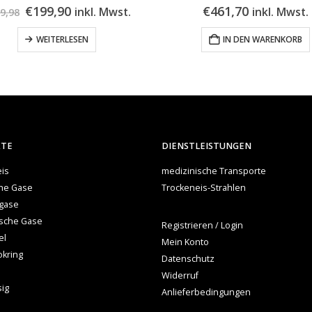
Ursprünglicher
Aktueller
€
199,90
€
461,70
inkl. Mwst.
inkl. Mwst.
9,98
Preis
Preis
war:
ist:
WEITERLESEN
IN DEN WARENKORB
€299,98
€199,90.
KTE
DIENSTLEISTUNGEN
is
medizinische Transporte
che Gase
Trockeneis-Strahlen
gase
ische Gase
Registrieren / Login
el
Mein Konto
okring
Datenschutz
Widerruf
sig
Anlieferbedingungen