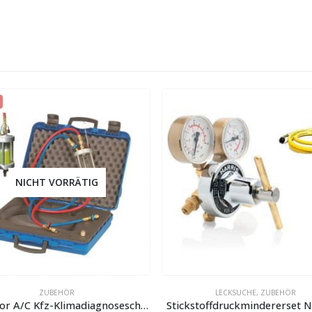
NICHT VORRÄTIG
ZUBEHÖR
LECKSUCHE
,
ZUBEHÖR
Inspector A/C Kfz-Klimadiagnoseschauglas DSG600
Stickstoffdruckmindererset 