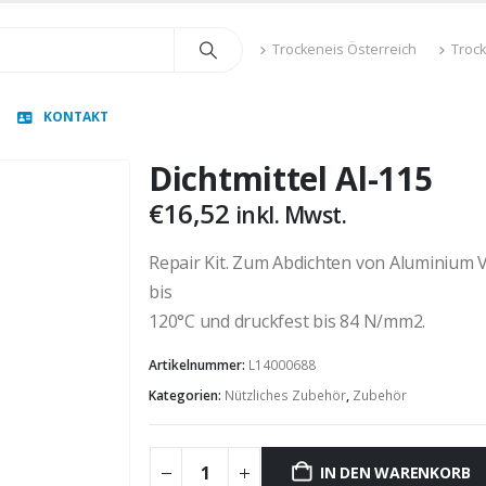
Trockeneis Österreich
Troc
KONTAKT
Dichtmittel Al-115
€
16,52
inkl. Mwst.
Repair Kit. Zum Abdichten von Aluminium
bis
120°C und druckfest bis 84 N/mm2.
Artikelnummer:
L14000688
Kategorien:
Nützliches Zubehör
,
Zubehör
IN DEN WARENKORB