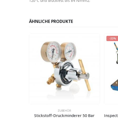
120°C und druckfest bis 84 N/mm2.
ÄHNLICHE PRODUKTE
-33%
ZUBEHÖR
Druckminderer für Einwegflaschen M10x1
Stickstoff-Druckminderer 50 Bar