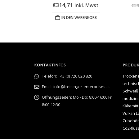
icher
ueller
€
314,71
l. Mwst.
inkl. Mwst.
€
29
is
KORB
IN DEN WARENKORB
,98.
KONTAKTINFOS
PRODU
Telefon:
+43 (0) 720 820 820
Trockene
technis
Email:
info@freisinger-enterprises.at
Schweiß
Öffnungszeiten:
Mo - Do: 8:00-16:00 Fr:
medizin
8:00-12:30
Kältemitt
Vulkan L
Zubehör
Co2-flüs