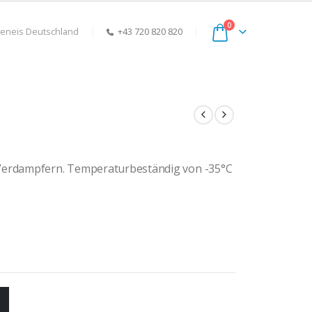
0
keneis Deutschland
+43 720 820 820
 Verdampfern. Temperaturbeständig von -35°C