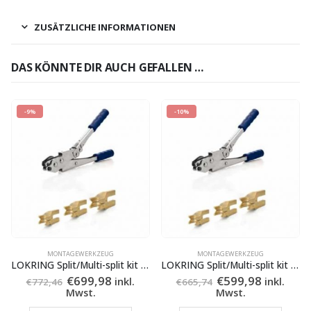
ZUSÄTZLICHE INFORMATIONEN
DAS KÖNNTE DIR AUCH GEFALLEN …
-9%
-10%
MONTAGEWERKZEUG
MONTAGEWERKZEUG
LOKRING Split/Multi-split kit MZ-V
LOKRING Split/Multi-split kit MZ
Ursprünglicher
Aktueller
Ursprünglicher
Aktuelle
€
699,98
€
599,98
inkl.
inkl.
€
772,46
€
665,74
Preis
Preis
Preis
Preis
Mwst.
Mwst.
war:
ist:
war:
ist: