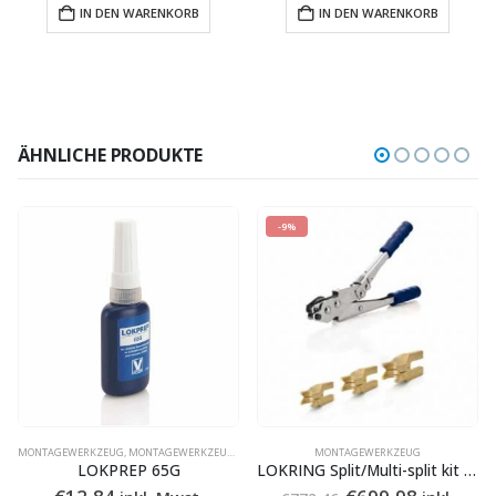
€772,46
€699,98.
€665,74
€599,98.
IN DEN WARENKORB
IN DEN WARENKORB
ÄHNLICHE PRODUKTE
-9%
NÜTZLICHES ZUBEHÖR
MONTAGEWERKZEUG
,
ZUBEHÖR
,
MONTAGEWERKZEUG
,
MONTAGEWERKZEUG
MONTAGEWERKZEUG
LOKPREP 65G
LOKRING Split/Multi-split kit MZ-V
Ursprünglicher
Aktuelle