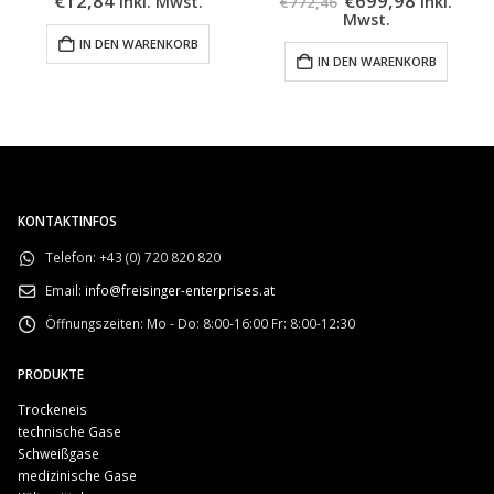
€
12,84
€
699,98
inkl. Mwst.
inkl.
€
772,46
Preis
Preis
Mwst.
war:
ist:
IN DEN WARENKORB
€772,46
€699,98.
IN DEN WARENKORB
KONTAKTINFOS
Telefon:
+43 (0) 720 820 820
Email:
info@freisinger-enterprises.at
Öffnungszeiten:
Mo - Do: 8:00-16:00 Fr: 8:00-12:30
PRODUKTE
Trockeneis
technische Gase
Schweißgase
medizinische Gase