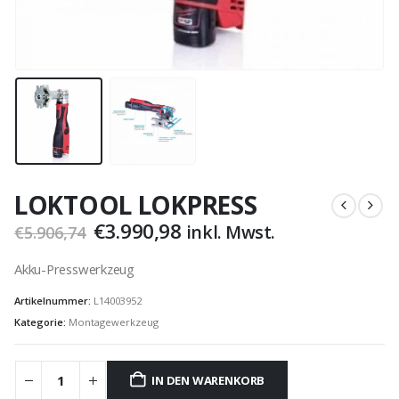
LOKTOOL LOKPRESS
Ursprünglicher
Aktueller
€
3.990,98
inkl. Mwst.
€
5.906,74
Preis
Preis
war:
ist:
Akku-Presswerkzeug
€5.906,74
€3.990,98.
Artikelnummer:
L14003952
Kategorie:
Montagewerkzeug
IN DEN WARENKORB