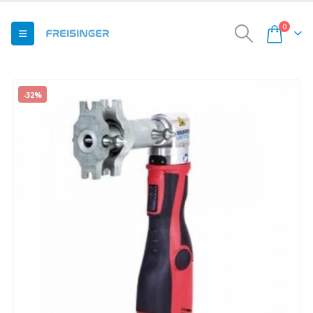
0
-32%