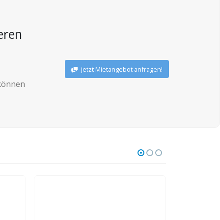
eren
jetzt Mietangebot anfragen!
 können