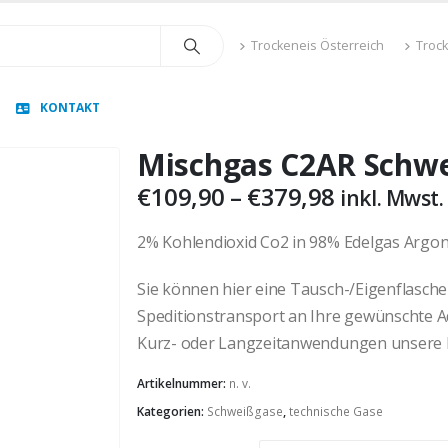
Trockeneis Österreich
Troc
KONTAKT
Mischgas C2AR Schwe
Preisspan
€
109,90
–
€
379,98
inkl. Mwst.
€109,90
bis
2% Kohlendioxid Co2 in 98% Edelgas Argo
€379,98
Sie können hier eine Tausch-/Eigenflasche
Speditionstransport an Ihre gewünschte Ad
Kurz- oder Langzeitanwendungen unsere F
Artikelnummer:
n. v.
Kategorien:
Schweißgase
,
technische Gase