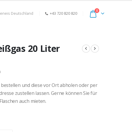
0
keneis Deutschland
+43 720 820 820
ißgas 20 Liter
ne:
n
 bestellen und diese vor Ort abholen oder per
resse zustellen lassen. Gerne können Sie für
laschen auch mieten.