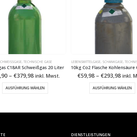
CHWEISSGASE
,
TECHNISCHE GASE
LEBENSMITTELGASE
,
SCHANKGASE
,
TECHNI
as C18AR Schweißgas 20 Liter
Preisspanne:
Preis
,90
–
€
379,98
€
59,98
–
€
293,98
inkl. Mwst.
inkl. 
€99,90
€59,9
Dieses Produkt weist mehrere Varianten auf. Die Optionen können auf der Produktseite gewählt werden
Dieses Produkt 
bis
bis
AUSFÜHRUNG WÄHLEN
AUSFÜHRUNG WÄHLEN
€379,98
€293,
KTE
DIENSTLEISTUNGEN