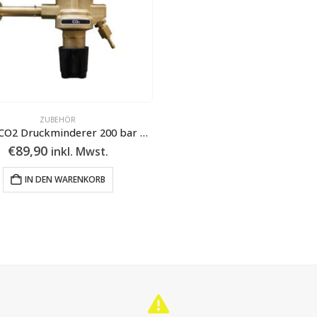
ZUBEHÖR
Argon/CO2 Druckminderer 200 bar – 30 l/min – 1/4″
€
89,90
inkl. Mwst.
IN DEN WARENKORB