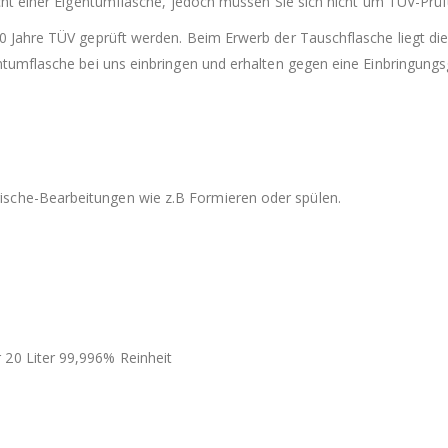
eicht einer Eigentumflasche, jedoch müssen Sie sich nicht um TÜV-Pr
10 Jahre TÜV geprüft werden. Beim Erwerb der Tauschflasche liegt di
ntumflasche bei uns einbringen und erhalten gegen eine Einbringungs
sche-Bearbeitungen wie z.B Formieren oder spülen.
20 Liter 99,996% Reinheit