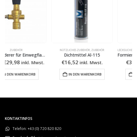
NÜTZLICHES ZUBEHÖR
,
ZUBEHÖR
LECKSUCHE
,
LOKRING WERKZEUG & ZUBEHÖR
,
ZU
Dichtmittel Al-115
Formiergas-Druckminderer 50 Bar
€
16,52
€
314,71
inkl. Mwst.
inkl. Mwst.
IN DEN WARENKORB
IN DEN WARENKORB
KONTAKTINFOS
Telefon:
+43 (0) 720 820 820