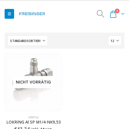
0
NICHT VORRÄTIG
VENTILE
LOKRING Al SP M1/4-NK9,53
€
43,34
inkl. Mwst.